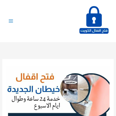
خطي
لى
لمحتوى