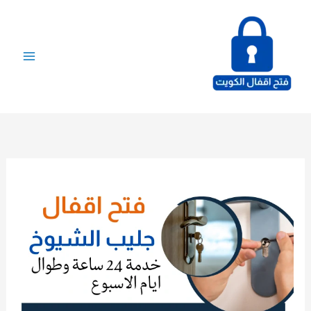
خطي
لى
لمحتوى