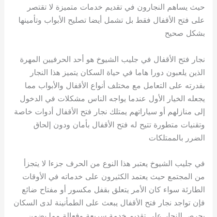
حيث يساهم النجارون في تقديم خدمات متميزة لا تقتصر
على فتح الأقفال فقط بل تشمل أيضا تصليح الأبواب وتأمينها
بشكل صحيح
نجار فتح الأقفال في جليب الشيوخ هو أحد الحرفيين المهرة
الذين يلعبون دورا هاما في حياة السكان يتميز هذا النجار
بقدرته على التعامل مع مختلف أنواع الأقفال والأبواب مما
يجعله الخيار الأول عندما يواجه الناس مشكلات في الدخول
إلى منازلهم أو سياراتهم يمتلك نجار فتح الأقفال أدوات خاصة
وتقنيات متطورة تتيح له فتح الأقفال بأمان ودون إلحاق
الضرر بالممتلكات
في جليب الشيوخ يعتبر هذا النوع من الحرف جزءا لا يتجزأ
من المجتمع حيث يعتمد الكثيرون على خدماته في الأوقات
الطارئة سواء كان الأمر يتعلق بقفل مكسور أو مفتاح ضائع
فإن تواجد نجار فتح الأقفال يبعث على الطمأنينة لدى السكان
يحرص النجار على تقديم خدمة سريعة وفعالة مما يضمن