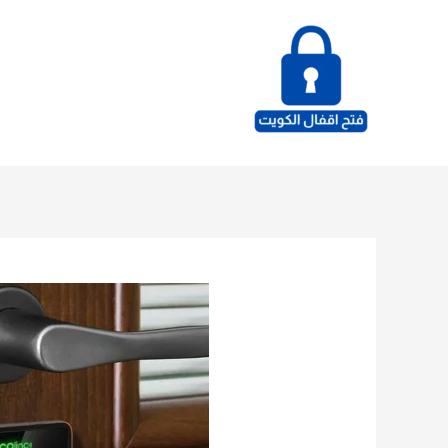
خطي
لى
لمحتوى